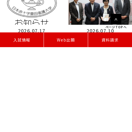
ページTOPへ
2026.07.17
2026.07.10
W
e
b
出
願
入試情報
資料請求
お知らせ
お知らせ
NHK「まるっと！」で本学の「グローカ
愛知県赤十字有功会より物品支援を
ル総合型選抜」が紹介されました
いただきました
1 / 71
1
2
3
»
最後 »