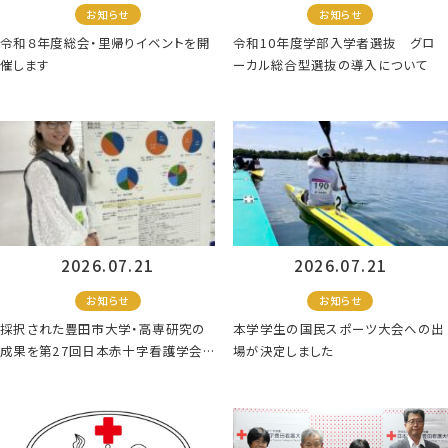
お知らせ
お知らせ
令和８年度総会・里帰りイベントを開
令和10年度学部入学者選抜 グロ
催します
ーカル総合型選抜の導入について
2026.07.21
2026.07.21
お知らせ
お知らせ
採択された豊田市大学・高専研究の
本学学生の国民スポーツ大会への出
成果を第27回日本赤十字看護学会で
場が決定しました
発表しました