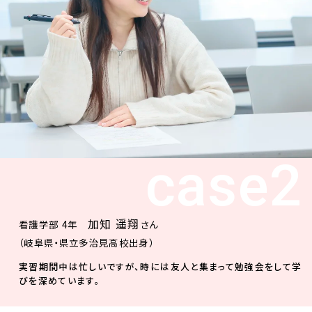
case2
加知 遥翔
看護学部 4年
さん
（岐阜県・県立多治見高校出身）
実習期間中は忙しいですが、時には友人と集まって勉強会をして学
びを深めています。