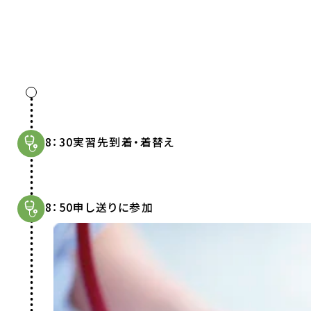
8：30
実習先到着・着替え
8：50
申し送りに参加