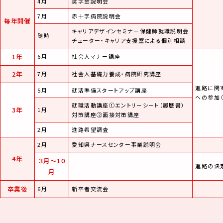
4月
奨学金説明会
7月
赤十字病院説明会
毎年開催
キャリアデザインセミナー保健師就職説明会
随時
チューター・キャリア支援室による個別相談
1年
6月
社会人マナー講座
2年
7月
社会人基礎力養成・病院研究講座
進路に関
5月
就活準備スタートアップ講座
への参加
就職活動講座①エントリーシート（履歴書）
3年
1月
対策講座②面接対策講座
2月
進路希望調査
2月
愛知県ナースセンター事業説明会
4年
３月〜10
進路の決
月
卒業後
6月
新卒者交流会