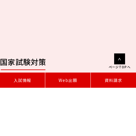
国家試験対策
ページTOPへ
W
e
b
出
願
入試情報
資料請求
低学年から看護師・保健師国家試験対策
を行います