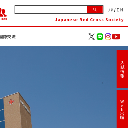
JP
/
EN
Japanese Red Cross Society
象者別
国際交流
入試情報
W
e
b
出
願