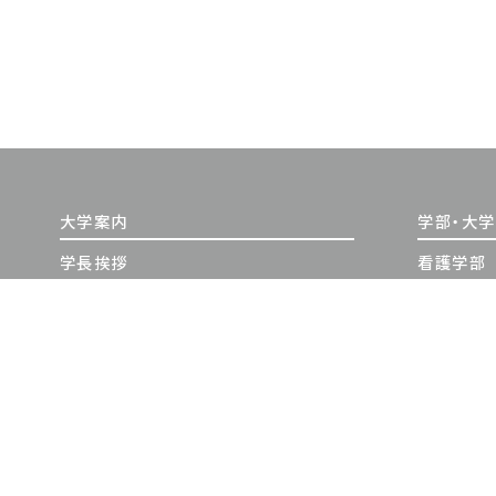
大学案内
学部・大
学長挨拶
看護学部
建学の精神・教育理念
大学院（修
沿革
大学院（博
情報公開
教員紹介
日本赤十字豊田看護大学の学び