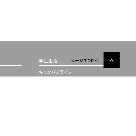
ページTOPへ
学生生活
キャンパスライフ
充実したサポート体制
施設案内
学納金・奨学金
卒業生の声・就職実績