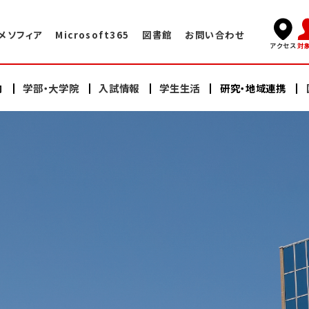
メソフィア
Microsoft365
図書館
お問い合わせ
対
アクセス
内
学部・大学院
入試情報
学生生活
研究・地域連携
キャンパスライフ
国際交流TOP
学長挨拶
看護学部
看護学部
研究
海外赤十字大学との交換プログラム
学術情報センター・図書館
建学の精神・教育理念
充実したサポート体制
大学院（修士課程）
大学院（修士課程）
ヘルスプロモーションセンター
大学院（博士課程）
大学院（博士課程）
海外語学研修
施設案内
沿革
スイス・イタリア研修
オープンキャンパス
研修会・公開講座
学納金・奨学金
情報公開
教員紹介
日本赤十字豊田看護大学の学び
卒業生の声・就職実績
その他の国際的活動
よくある質問
資料請求