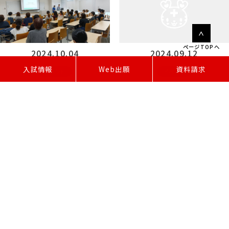
ページTOPへ
2024.10.04
2024.09.12
W
e
b
出
願
入試情報
資料請求
イベント
イベント
令和6年度保健師就職説明会を開催
（受付終了）9月オープンキャンパス参
しました【キャリア支援】
加受付開始！
3 / 14
« 先頭
«
2
3
4
»
最後 »