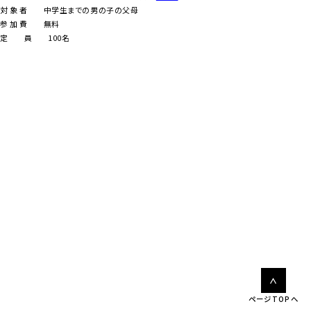
対 象 者 中学生までの男の子の父母
参 加 費 無料
定 員
100
名
ページTOPへ