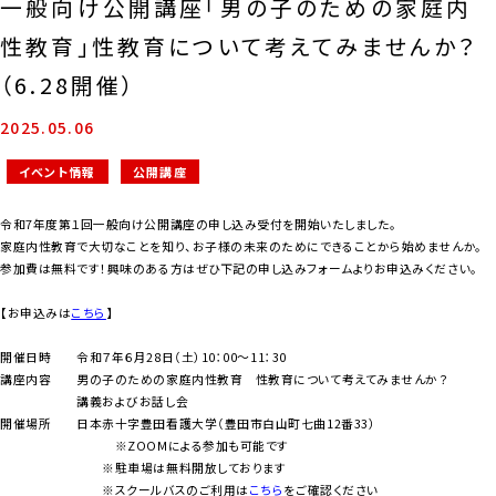
一般向け公開講座「男の子のための家庭内
性教育」性教育について考えてみませんか？
（6.28開催）
2025.05.06
イベント情報
公開講座
令和
7
年度第１回一般向け公開講座の申し込み受付を開始いたしました。
家庭内性教育で大切なことを知り、お子様の未来のためにできることから始めませんか。
参加費は無料です！興味のある方はぜひ下記の申し込みフォームよりお申込みください。
【お申込みは
こちら
】
開催日時 令和７年６月
28
日（土）
10
：
00
～
11
：
30
講座内容 男の子のための家庭内性教育 性教育について考えてみませんか？
講義およびお話し会
開催場所 日本赤十字豊田看護大学（豊田市白山町七曲
12
番
33
）
※
ZOOM
による参加も可能です
※駐車場は無料開放しております
※スクールバスのご利用は
こちら
をご確認ください