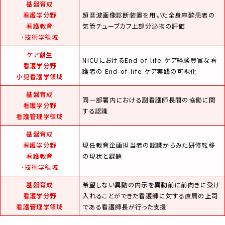
基盤育成
看護学分野
超音波画像診断装置を用いた全身麻酔患者の
看護教育
気管チューブカフ上部分泌物の評価
･技術学領域
ケア創生
NICUにおけるEnd-of-life ケア経験豊富な看
看護学分野
護者の End-of-life ケア実践の可視化
小児看護学領域
基盤育成
同一部署内における副看護師長間の協働に関
看護学分野
する認識
看護管理学領域
基盤育成
看護学分野
現任教育企画担当者の認識からみた研修転移
看護教育
の現状と課題
･技術学領域
基盤育成
希望しない異動の内示を異動前に前向きに受け
看護学分野
入れることができた看護師に対する直属の上司
看護管理学領域
である看護師長が行った支援