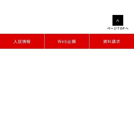
ページTOPへ
W
e
b
出
願
入試情報
資料請求
研究・教育者コース
領域・分野
タイトル