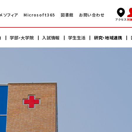
メソフィア
Microsoft365
図書館
お問い合わせ
対
アクセス
内
学部・大学院
入試情報
学生生活
研究・地域連携
キャンパスライフ
国際交流TOP
学長挨拶
看護学部
看護学部
研究
海外赤十字大学との交換プログラム
学術情報センター・図書館
建学の精神・教育理念
充実したサポート体制
大学院（修士課程）
大学院（修士課程）
ヘルスプロモーションセンター
大学院（博士課程）
大学院（博士課程）
海外語学研修
施設案内
沿革
スイス・イタリア研修
オープンキャンパス
研修会・公開講座
学納金・奨学金
情報公開
教員紹介
日本赤十字豊田看護大学の学び
卒業生の声・就職実績
その他の国際的活動
よくある質問
資料請求