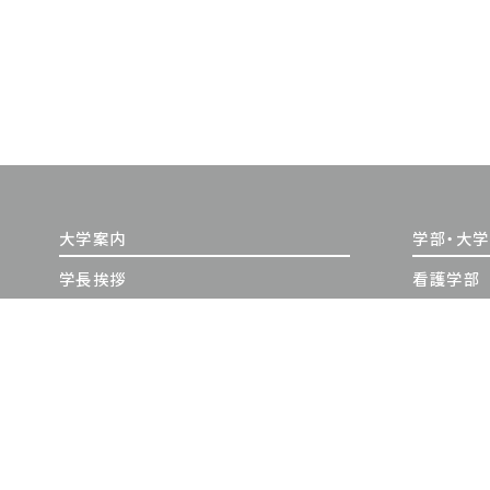
大学案内
学部・大
学長挨拶
看護学部
建学の精神・教育理念
大学院（修
沿革
大学院（博
情報公開
教員紹介
日本赤十字豊田看護大学の学び