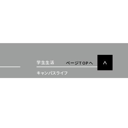
学生生活
ページTOPへ
キャンパスライフ
充実したサポート体制
施設案内
学納金・奨学金
卒業生の声・就職実績