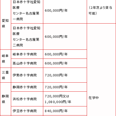
日本赤十字社愛知
医療
（2年次より貸与
600,000円/年
センター名古屋第
可能）
一病院
愛知
県
日本赤十字社愛知
医療
600,000円/年
センター名古屋第
二病院
岐阜赤十字病院
600,000円/年
岐阜
県
高山赤十字病院
600,000円/年
三重
伊勢赤十字病院
720,000円/年
県
静岡赤十字病院
720,000円/年
静岡
720,000円又は
在学中
浜松赤十字病院
県
1,080,000円/年
伊豆赤十字病院
840,000円/年