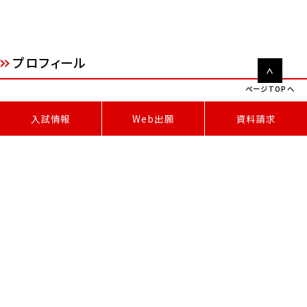
プロフィール
ページTOPへ
W
e
b
出
願
入試情報
資料請求
修士（看護学）
学位
基礎看護技術Ⅰ
担当授業科目
基礎看護技術Ⅱ
基礎看護技術Ⅲ
ヘルスアセスメント基礎
ヘルスアセスメント応用
基礎看護学実習Ⅰ
基礎看護学実習Ⅱ