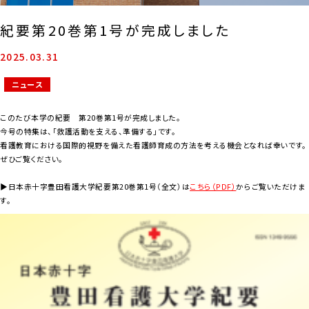
紀要第20巻第1号が完成しました
2025.03.31
ニュース
このたび本学の紀要 第
20
巻第
1
号が完成しました。
今号の特集は、「救護活動を支える、準備する」です。
看護教育における国際的視野を備えた看護師育成の方法を考える機会となれば幸いです。
ぜひご覧ください。
▶日本赤十字豊田看護大学紀要第
20
巻第
1
号（全文）は
こちら（PDF）
からご覧いただけま
す。