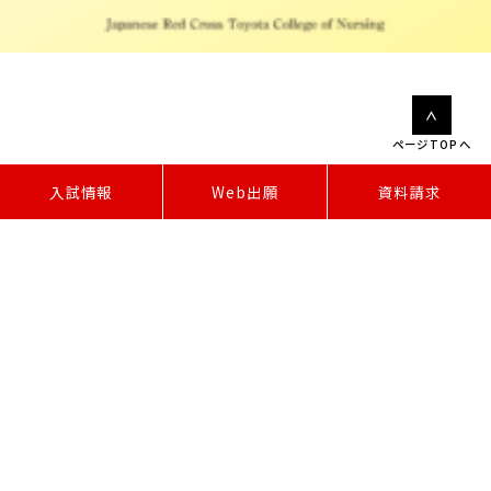
ページTOPへ
W
e
b
出
願
入試情報
資料請求