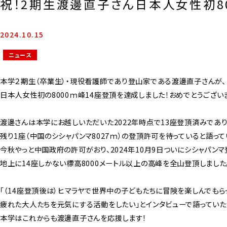
祝！2期生渡邊直子さん日本人女性初8
2024.10.15
ニュース
本学２期生（卒業生）・現役看護師であり登山家である渡邊直子さんが、
日本人女性初の8000ｍ峰14座登頂を達成しました！おめでとうございま
渡邊さんは本学にお越しいただいた2022年時点で13座登頂済みであり
残り1座（中国のシシャパンマ8027ｍ）の登頂許可を待っていると語って
今秋やっと中国政府の許可がおり、2024年10月9日ついにシシャパンマ
地上に14座しかない標高8000メートル以上の高峰を全山登頂しました
「（14座登頂後は）ヒマラヤで世界中の子どもたちに
冒険を楽しんでもら
疲れた大人たちを元気にする活動をしたい」とインタビューで語っていた
本学はこれからも渡邊直子さんを応援します！