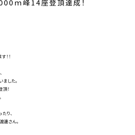
000ｍ峰14座登頂達成！
す！！
、
いました。
登頂！
。
ったり、
渡邊さん。