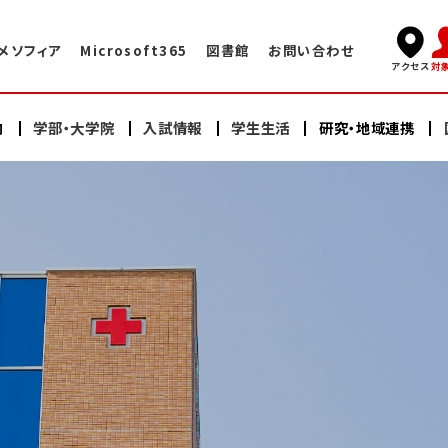
メソフィア
Microsoft365
図書館
お問い合わせ
対
アクセス
内
学部・大学院
入試情報
学生生活
研究・地域連携
キャンパスライフ
国際交流TOP
学長挨拶
看護学部
看護学部
研究
海外赤十字大学との交換プログラム
学術情報センター・図書館
建学の精神・教育理念
充実したサポート体制
大学院（修士課程）
大学院（修士課程）
ヘルスプロモーションセンター
大学院（博士課程）
大学院（博士課程）
海外語学研修
施設案内
沿革
スイス・イタリア研修
オープンキャンパス
研修会・公開講座
学納金・奨学金
情報公開
教員紹介
日本赤十字豊田看護大学の学び
卒業生の声・就職実績
その他の国際的活動
よくある質問
資料請求