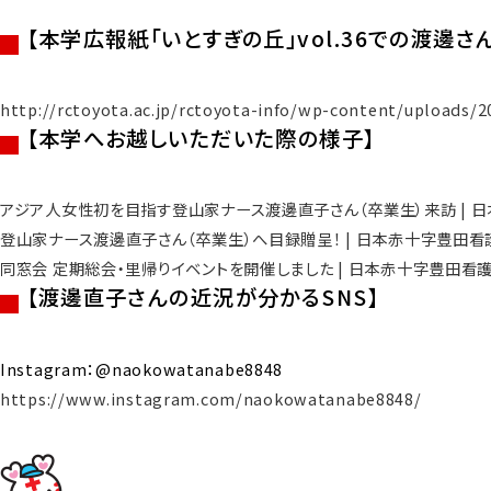
【本学広報紙「いとすぎの丘」vol.36での渡邊
http://rctoyota.ac.jp/rctoyota-info/wp-content/uploads/
【本学へお越しいただいた際の様子】
アジア人女性初を目指す登山家ナース渡邊直子さん（卒業生）来訪 | 日本赤十字
登山家ナース渡邊直子さん（卒業生）へ目録贈呈！ | 日本赤十字豊田看護大学 (
同窓会 定期総会・里帰りイベントを開催しました | 日本赤十字豊田看護大学 (r
【渡邊直子さんの近況が分かるSNS】
Instagram：@naokowatanabe8848
https://www.instagram.com/naokowatanabe8848/