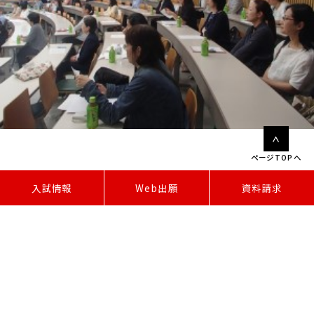
ページTOPへ
W
e
b
出
願
入試情報
資料請求