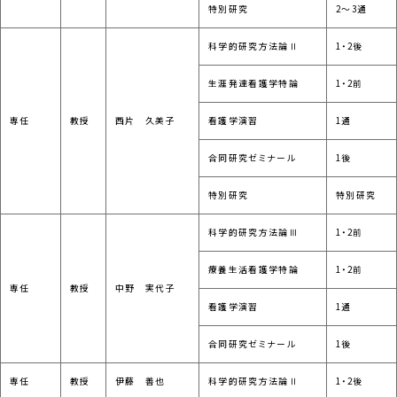
特別研究
2～3通
科学的研究方法論Ⅱ
1・2後
生涯発達看護学特論
1・2前
専任
教授
西片 久美子
看護学演習
1通
合同研究ゼミナール
1後
特別研究
特別研究
科学的研究方法論Ⅲ
1・2前
療養生活看護学特論
1・2前
専任
教授
中野 実代子
看護学演習
1通
合同研究ゼミナール
1後
専任
教授
伊藤 善也
科学的研究方法論Ⅱ
1・2後