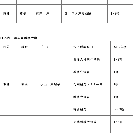
兼任
教授
東浦 洋
赤十字人道援助論
1・2後
日本赤十字広島看護大学
区分
職位
氏 名
担当授業科目
配当年次
看護人材開発特論
1・2前
看護学演習
1通
専任
教授
小山 眞理子
合同研究ゼミナール
1後
看護学演習
1通
特別研究
2～3通
実践看護学特論
1・2前