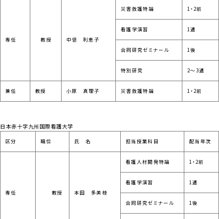
災害救護特論
1・2前
看護学演習
1通
専任
教授
中信 利恵子
合同研究ゼミナール
1後
特別研究
2～3通
兼任
教授
小原 真理子
災害救護特論
1・2前
日本赤十字九州国際看護大学
区分
職位
氏 名
担当授業科目
配当年次
看護人材開発特論
1・2前
看護学演習
1通
専任
教授
本田 多美枝
合同研究ゼミナール
1後