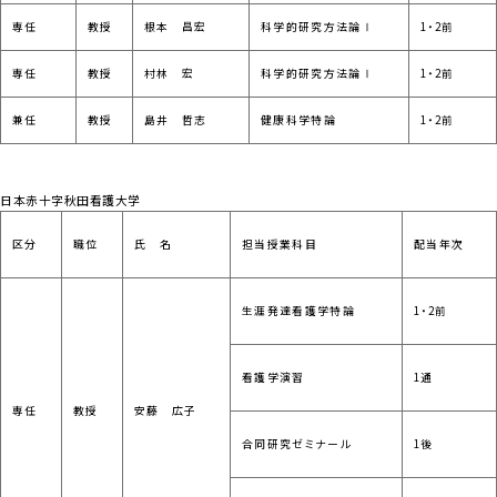
専任
教授
根本 昌宏
科学的研究方法論Ⅰ
1・2前
専任
教授
村林 宏
科学的研究方法論Ⅰ
1・2前
兼任
教授
島井 哲志
健康科学特論
1・2前
日本赤十字秋田看護大学
区分
職位
氏 名
担当授業科目
配当年次
生涯発達看護学特論
1・2前
看護学演習
1通
専任
教授
安藤 広子
合同研究ゼミナール
1後