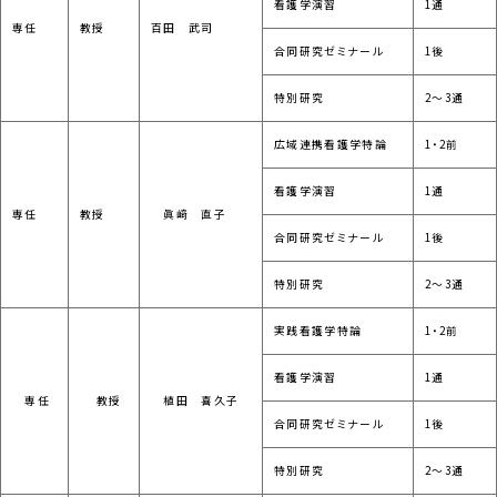
看護学演習
1通
専任
教授
百田 武司
合同研究ゼミナール
1後
特別研究
2～3通
広域連携看護学特論
1・2前
看護学演習
1通
専任
教授
眞﨑 直子
合同研究ゼミナール
1後
特別研究
2～3通
実践看護学特論
1・2前
看護学演習
1通
専任
教授
植田 喜久子
合同研究ゼミナール
1後
特別研究
2～3通