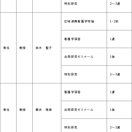
特別研究
2～3通
広域連携看護学特論
1・2前
看護学演習
1通
専任
教授
鈴木 聖子
合同研究ゼミナール
1後
特別研究
2～3通
看護学演習
1通
専任
教授
藤井 博英
合同研究ゼミナール
1後
特別研究
2～3通