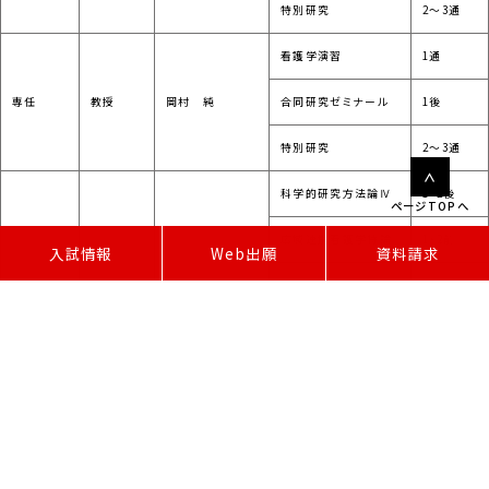
特別研究
2～3通
看護学演習
1通
専任
教授
岡村 純
合同研究ゼミナール
1後
特別研究
2～3通
科学的研究方法論Ⅳ
1・2後
ページTOPへ
広域連携看護学特論
1・2前
W
e
b
出
願
入試情報
資料請求
専任
教授
小林 裕美
看護学演習
1通
合同研究ゼミナール
1後
特別研究
2～3通
専任
教授
鈴木 清史
科学的研究方法論Ⅴ
1・2前
広域連携看護学特論
1・2前