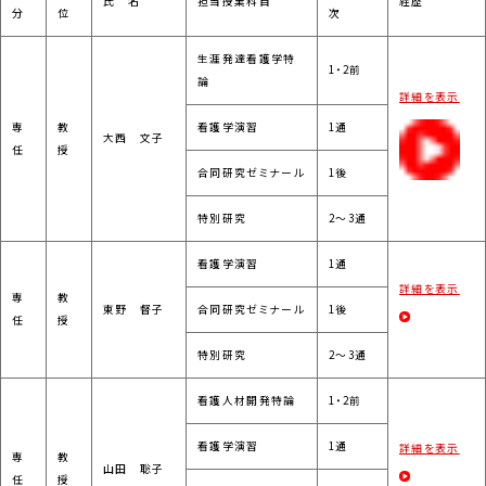
氏 名
担当授業科目
経歴
分
位
次
生涯発達看護学特
1・2前
論
詳細を表示
専
教
看護学演習
1通
大西 文子
任
授
合同研究ゼミナール
1後
特別研究
2～3通
看護学演習
1通
詳細を表示
専
教
東野 督子
合同研究ゼミナール
1後
任
授
特別研究
2～3通
看護人材開発特論
1・2前
看護学演習
1通
詳細を表示
専
教
山田 聡子
任
授