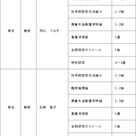
科学的研究方法論Ⅵ
1・2後
療養生活看護学特論
1・2前
専任
教授
河口 てる子
看護学演習
1通
合同研究ゼミナール
1後
特別研究
2～3通
科学的研究方法論Ⅳ
1・2後
臨床倫理論
1・2後
療養生活看護学特論
1・2前
専任
教授
石﨑 智子
看護学演習
1通
合同研究ゼミナール
1後