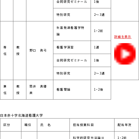
合同研究ゼミナール
1後
特別研究
2～3通
生涯発達看護学特
1・2前
論
詳細を表示
専
教
看護学演習
1通
野口 眞弓
任
授
合同研究ゼミナール
1後
特別研究
2～3通
兼
教
筒井 真優
看護理論
1・2後
任
授
美
日本赤十字北海道看護大学
区分
職位
氏 名
担当授業科目
配当年次
科学的研究方法論Ⅲ
1・2前