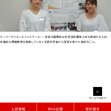
スーパーサイエンスハイスクール・・・将来の国際的な科学技術関係人材を育成するため、
先進的な理数教育を実施していると文部科学省から認定を受けた高校のこと。
ページTOPへ
W
e
b
出
願
入試情報
資料請求