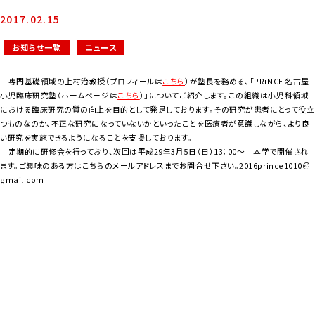
2017.02.15
お知らせ一覧
ニュース
専門基礎領域の上村治教授（プロフィールは
こちら
）が塾長を務める、「PRiNCE 名古屋
小児臨床研究塾（ホームページは
こちら
）」についてご紹介します。この組織は小児科領域
における臨床研究の質の向上を目的として発足しております。その研究が患者にとって役立
つものなのか、不正な研究になっていないかといったことを医療者が意識しながら、より良
い研究を実施できるようになることを支援しております。
定期的に研修会を行っており、次回は平成29年3月5日（日）13：00～ 本学で開催され
ます。ご興味のある方はこちらのメールアドレスまでお問合せ下さい。2016prince1010＠
gmail.com