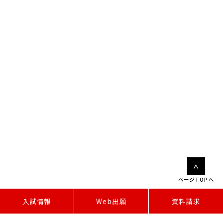
ページTOPへ
W
e
b
出
願
入試情報
資料請求