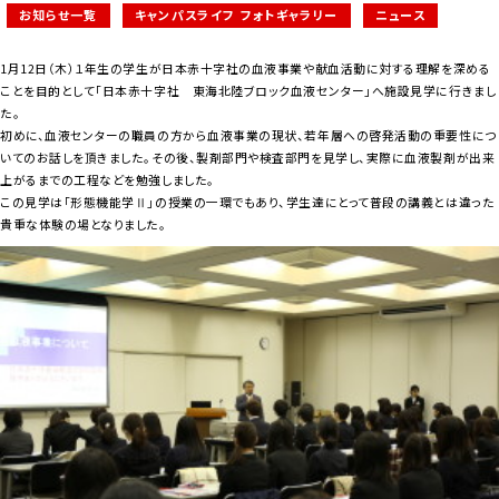
お知らせ一覧
キャンパスライフ フォトギャラリー
ニュース
1月12日（木）１年生の学生が日本赤十字社の血液事業や献血活動に対する理解を深める
ことを目的として「日本赤十字社 東海北陸ブロック血液センター」へ施設見学に行きまし
た。
初めに、血液センターの職員の方から血液事業の現状、若年層への啓発活動の重要性につ
いてのお話しを頂きました。その後、製剤部門や検査部門を見学し、実際に血液製剤が出来
上がるまでの工程などを勉強しました。
この見学は「形態機能学Ⅱ」の授業の一環でもあり、学生達にとって普段の講義とは違った
貴重な体験の場となりました。