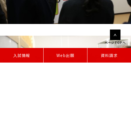
ページTOPへ
W
e
b
出
願
入試情報
資料請求