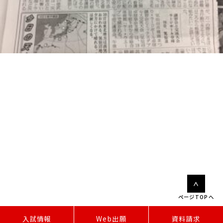
ページTOPへ
W
e
b
出
願
入試情報
資料請求