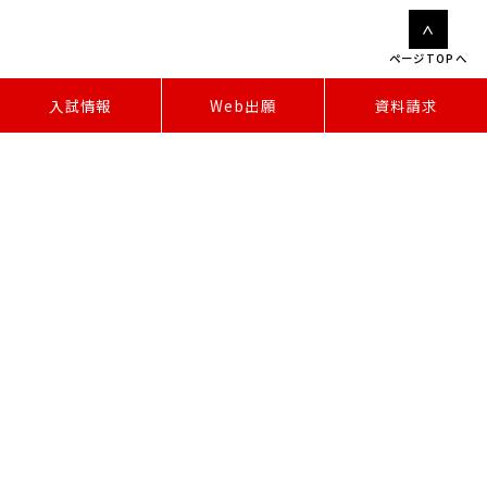
ページTOPへ
W
e
b
出
願
入試情報
資料請求