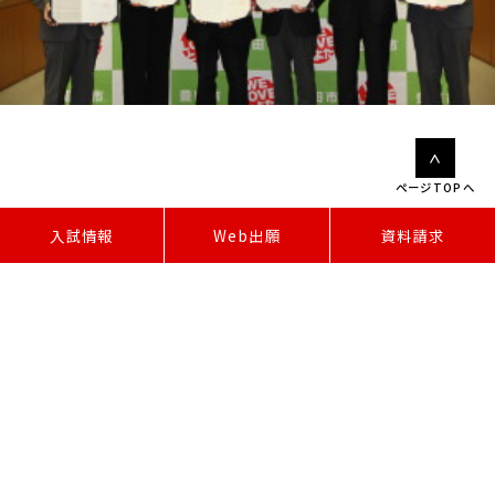
ページTOPへ
W
e
b
出
願
入試情報
資料請求