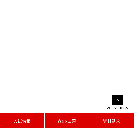
ページTOPへ
W
e
b
出
願
入試情報
資料請求