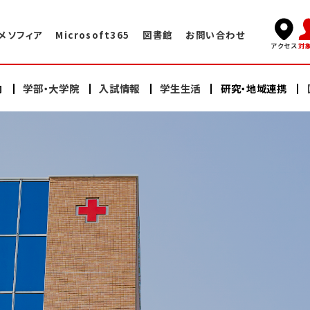
メソフィア
Microsoft365
図書館
お問い合わせ
対
アクセス
内
学部・大学院
入試情報
学生生活
研究・地域連携
キャンパスライフ
国際交流TOP
学長挨拶
看護学部
看護学部
研究
海外赤十字大学との交換プログラム
学術情報センター・図書館
建学の精神・教育理念
充実したサポート体制
大学院（修士課程）
大学院（修士課程）
ヘルスプロモーションセンター
大学院（博士課程）
大学院（博士課程）
海外語学研修
施設案内
沿革
スイス・イタリア研修
オープンキャンパス
研修会・公開講座
学納金・奨学金
情報公開
教員紹介
日本赤十字豊田看護大学の学び
卒業生の声・就職実績
その他の国際的活動
よくある質問
資料請求