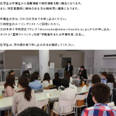
在学生は卒業生から就職情報や病院情報を聴く機会となります。
また、特定看護師に興味のある方は興味深い講演になります。
卒業生の方は、①か②の方法でお申し込みください。
①同窓生のメーリングリストへご回答いただく。
②日本赤十字同窓会アドレス「dousoukai@www.rctoyota.ac.jp」からお申し込み。
タイトル「里帰りイベント」内容「学籍番号または卒業年度、氏名」。
在学生は、学内掲示板で申し込み方法を確認してください。