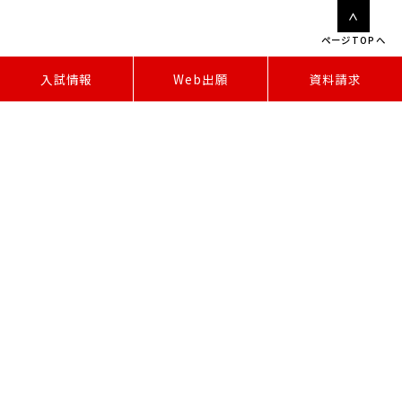
ページTOPへ
W
e
b
出
願
入試情報
資料請求
〒471-8565 愛知県豊田市白山町七曲12番33