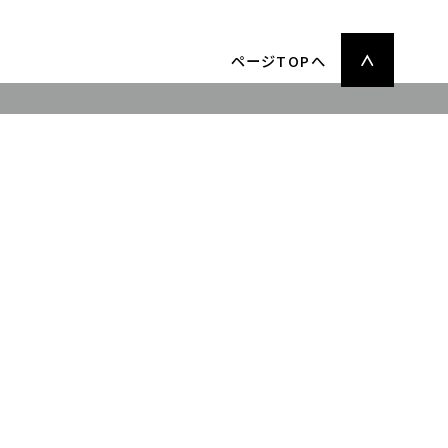
ページTOPへ
学生生活
キャンパスライフ
充実したサポート体制
施設案内
学納金・奨学金
卒業生の声・就職実績