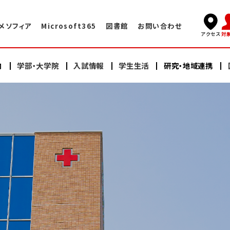
メソフィア
Microsoft365
図書館
お問い合わせ
対
アクセス
内
学部・大学院
入試情報
学生生活
研究・地域連携
キャンパスライフ
国際交流TOP
学長挨拶
看護学部
看護学部
研究
海外赤十字大学との交換プログラム
学術情報センター・図書館
建学の精神・教育理念
充実したサポート体制
大学院（修士課程）
大学院（修士課程）
ヘルスプロモーションセンター
大学院（博士課程）
大学院（博士課程）
海外語学研修
施設案内
沿革
スイス・イタリア研修
オープンキャンパス
研修会・公開講座
学納金・奨学金
情報公開
教員紹介
日本赤十字豊田看護大学の学び
卒業生の声・就職実績
その他の国際的活動
よくある質問
資料請求