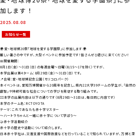
加します ！
2025.08.08
お知らせ一覧
🌍 愛・地球博20祭「地球を愛する学園祭」に参加します 🌍
厳しい暑さの中ですが、大型イベントに参加予定です！皆さんぜひ遊びに来てください！
📅開催期間：
8月1日（金）～31日（日）の毎週金曜～日曜（8/15～17を除く）ですが、
本学出展は第4ターム：8月29日（金）～31日（日）です。
📍会場：愛・地球博記念公園（モリコロパーク）
本イベントは、愛知万博開催から20周年を記念し、県内22大学39チームの学生が、「自然の
叡智」や持続可能な社会についての学びを発信する取り組みです。
👩‍⚕️本学の出展内容は以下の通りです（8月29日～31日は、毎日同じ内容です）
本学のチーム名：RCTOYOTA
テーマ：これであなたも赤十字マスター
～ハートラちゃんと一緒に赤十字について学ぼう～
🤝赤十字活動紹介
赤十字の歴史や活動について紹介します。
日本赤十字社は、災害支援や国際救援などを行っていることで知られていますが、万博と深