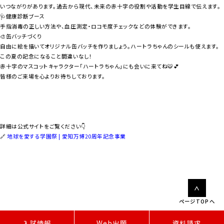
いつながりがあります。過去から現代、未来の赤十字の役割や活動を学生目線で伝えます。
🩺健康診断ブース
手指消毒の正しい方法や、血圧測定・ロコモ度チェックなどの体験ができます。
🎨缶バッチづくり
自由に絵を描いてオリジナル缶バッチを作りましょう。ハートラちゃんのシールも使えます。
この夏の記念になること間違いなし！
赤十字のマスコットキャラクター「ハートラちゃん」にも会いに来てね🐯💕
皆様のご来場を心よりお待ちしております。
詳細は公式サイトをご覧ください👇
🔗
地球を愛する学園祭 | 愛知万博20周年記念事業
ページTOPへ
W
e
b
出
願
入試情報
資料請求