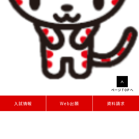
ページTOPへ
W
e
b
出
願
入試情報
資料請求