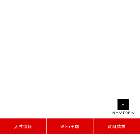
ページTOPへ
W
e
b
出
願
入試情報
資料請求