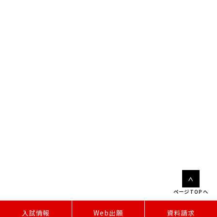
ページTOPへ
W
e
b
出
願
入試情報
資料請求