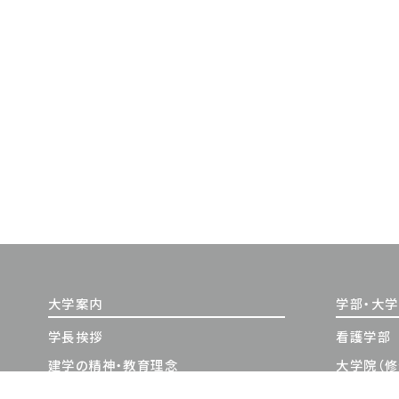
大学案内
学部・大
学長挨拶
看護学部
建学の精神・教育理念
大学院（修
沿革
大学院（博