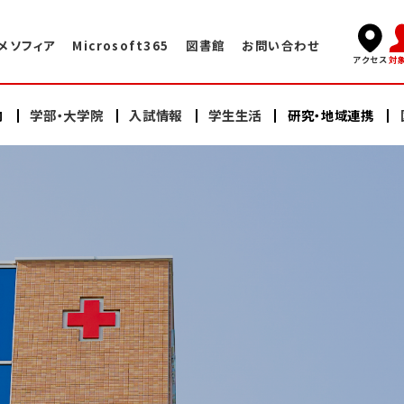
メソフィア
Microsoft365
図書館
お問い合わせ
対
アクセス
内
学部・大学院
入試情報
学生生活
研究・地域連携
キャンパスライフ
国際交流TOP
学長挨拶
看護学部
看護学部
研究
海外赤十字大学との交換プログラム
学術情報センター・図書館
建学の精神・教育理念
充実したサポート体制
大学院（修士課程）
大学院（修士課程）
ヘルスプロモーションセンター
大学院（博士課程）
大学院（博士課程）
海外語学研修
施設案内
沿革
スイス・イタリア研修
オープンキャンパス
研修会・公開講座
学納金・奨学金
情報公開
教員紹介
日本赤十字豊田看護大学の学び
卒業生の声・就職実績
その他の国際的活動
よくある質問
資料請求