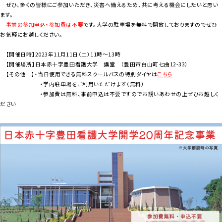
ぜひ、多くの皆様にご参加いただき、災害へ備えるため、共に考える機会にしたいと思い
ます。
事前の参加申込・参加費は不要
です。大学の駐車場を無料で開放しておりますのでぜひ
お気軽にお越しください。
【開催日時】2023年11月11日（土）11時～13時
【開催場所】日本赤十字豊田看護大学 講堂 （豊田市白山町七曲12-33）
【その他 】・当日使用できる無料スクールバスの特別ダイヤは
こちら
・学内駐車場をご利用いただけます（無料）
・参加費は無料、事前申込は不要ですのでお誘いあわせの上ぜひお越しく
ださい