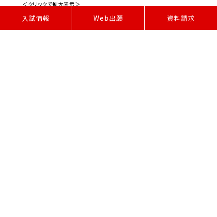
＜クリックで拡大表示＞
W
e
b
出
願
入試情報
資料請求