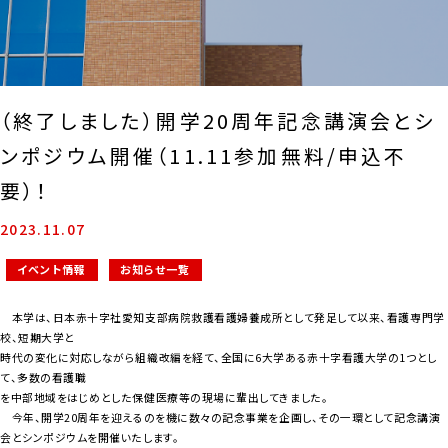
（終了しました）開学20周年記念講演会とシ
ンポジウム開催（11.11参加無料/申込不
要）！
2023.11.07
イベント情報
お知らせ一覧
本学は、日本赤十字社愛知支部病院救護看護婦養成所として発足して以来、看護専門学
校、短期大学と
時代の変化に対応しながら組織改編を経て、全国に6大学ある赤十字看護大学の1つとし
て、多数の看護職
を中部地域をはじめとした保健医療等の現場に輩出してきました。
今年、開学20周年を迎えるのを機に数々の記念事業を企画し、その一環として記念講演
会とシンポジウムを開催いたします。