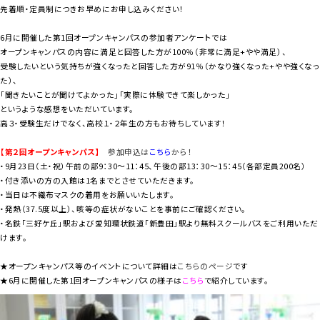
先着順・定員制につきお早めにお申し込みください！
6月に開催した第1回オープンキャンパスの参加者アンケートでは
オープンキャンパスの内容に満足と回答した方が100％（非常に満足+やや満足）、
受験したいという気持ちが強くなったと回答した方が91％（かなり強くなった+やや強くなっ
た）、
「聞きたいことが聞けてよかった」「実際に体験できて楽しかった」
というような感想をいただいています。
高３・受験生だけでなく、高校１・２年生の方もお待ちしています！
【第２回オープンキャンパス】
参加申込は
こちら
から！
・9月23日（土・祝）午前の部9：30～11：45、午後の部13：30～15：45（各部定員200名）
・付き添いの方の入館は1名までとさせていただきます。
・当日は不織布マスクの着用をお願いいたします。
・発熱（37.5度以上）、咳等の症状がないことを事前にご確認ください。
・名鉄「三好ケ丘」駅および愛知環状鉄道「新豊田」駅より無料スクールバスをご利用いただ
けます。
★オープンキャンパス等のイベントについて詳細は
こちらのページ
です
★6月に開催した第1回オープンキャンパスの様子は
こちら
で紹介しています。