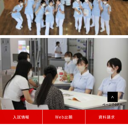
ページTOPへ
W
e
b
出
願
入試情報
資料請求