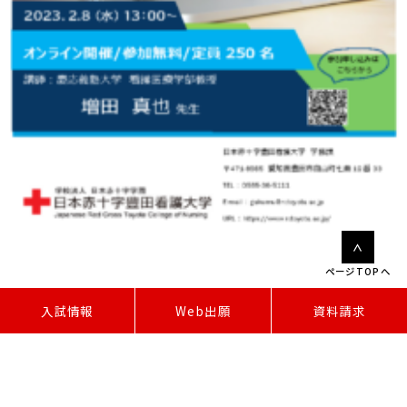
ページTOPへ
W
e
b
出
願
入試情報
資料請求