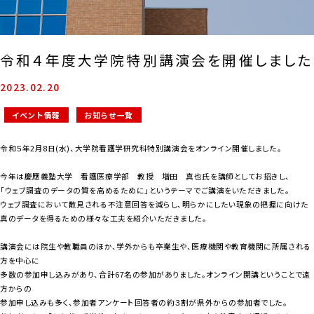
令和４年度大学院特別講演会を開催しました
2023.02.20
イベント情報
お知らせ一覧
令和５年
2
月
8
日
(
水
)
、大学院看護学研究科特別講演会をオンライン開催しました。
今年は慶應義塾大学 看護医療学部 教授 増田 真也氏を講師としてお招きし、
「ウェブ調査のデータの質を高めるために」というテーマでご講演をいただきました。
ウェブ調査において散見される不注意回答を減らし、明らかにしたい現象の把握に向けた
真のデータを得るための様々な工夫を紹介いただきました。
講演会には院生や教職員のほか、学外からも卒業生や、医療機関や教育機関に所属される
方を中心に
多数の参加申し込みがあり、合計
67
名の参加がありました。オンライン開講ということで遠
方からの
参加申し込みも多く、参加者アンケート回答者の約３割が県外からの参加者でした。