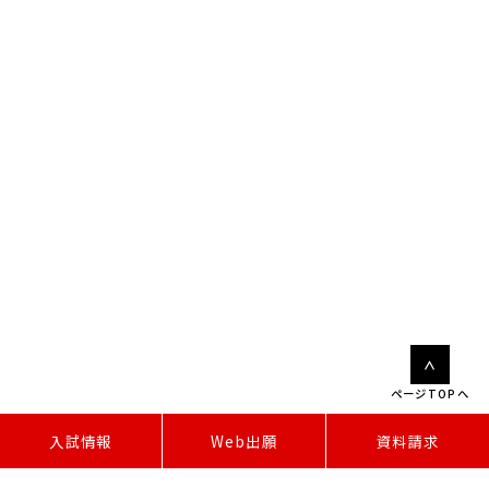
ページTOPへ
W
e
b
出
願
入試情報
資料請求