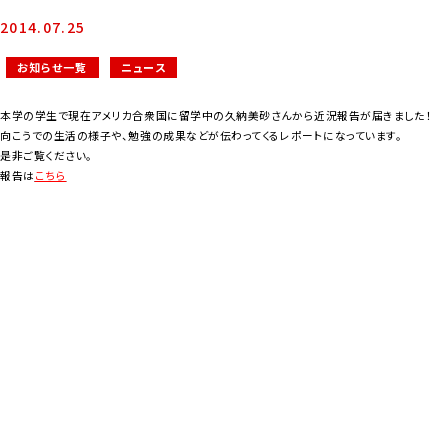
2014.07.25
お知らせ一覧
ニュース
本学の学生で現在アメリカ合衆国に留学中の久納美砂さんから近況報告が届きました！
向こうでの生活の様子や、勉強の成果などが伝わってくるレポートになっています。
是非ご覧ください。
報告は
こちら