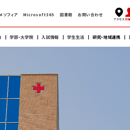
メソフィア
Microsoft365
図書館
お問い合わせ
対
アクセス
内
学部・大学院
入試情報
学生生活
研究・地域連携
キャンパスライフ
国際交流TOP
学長挨拶
看護学部
看護学部
研究
海外赤十字大学との交換プログラム
学術情報センター・図書館
建学の精神・教育理念
充実したサポート体制
大学院（修士課程）
大学院（修士課程）
ヘルスプロモーションセンター
大学院（博士課程）
大学院（博士課程）
海外語学研修
施設案内
沿革
スイス・イタリア研修
オープンキャンパス
研修会・公開講座
学納金・奨学金
情報公開
教員紹介
日本赤十字豊田看護大学の学び
卒業生の声・就職実績
その他の国際的活動
よくある質問
資料請求