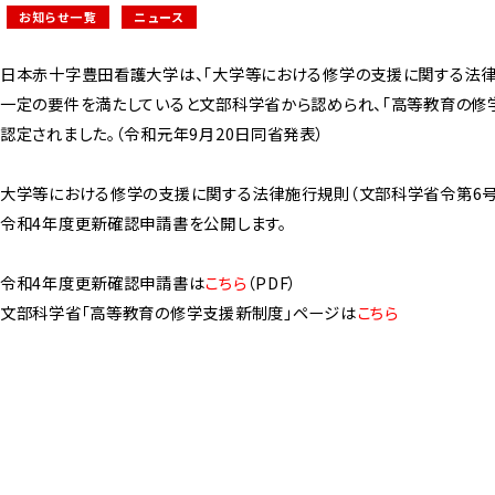
お知らせ一覧
ニュース
日本赤十字豊田看護大学は、「大学等における修学の支援に関する法律
一定の要件を満たしていると文部科学省から認められ、「高等教育の修
認定されました。（令和元年9月20日同省発表）
大学等における修学の支援に関する法律施行規則（文部科学省令第6号
令和4年度更新確認申請書を公開します。
令和4年度更新確認申請書は
こちら
（PDF）
文部科学省
「高等教育の修学支援新制度」ページ
は
こちら