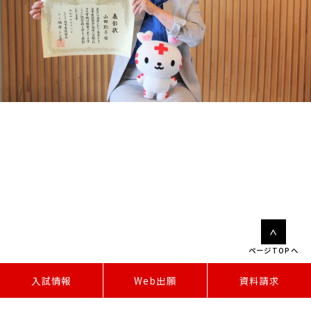
ページTOPへ
W
e
b
出
願
入試情報
資料請求