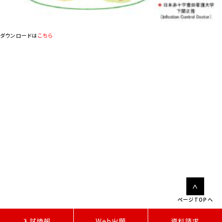
ダウンロードは
こちら
ページTOPへ
W
e
b
出
願
入試情報
資料請求