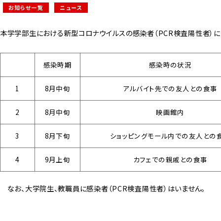
お知らせ一覧
ニュース
本学学部生における新型コロナウイルスの感染者（PCR検査陽性者）に
感染時期
感染時の状況
1
8月中旬
アルバイト先での友人との食事
2
8月中旬
映画館内
3
8月下旬
ショッピングモール内での友人との
4
9月上旬
カフェでの親戚との食事
なお、大学院生、教職員に感染者（PCR検査陽性者）はいません。
令和3年9月1