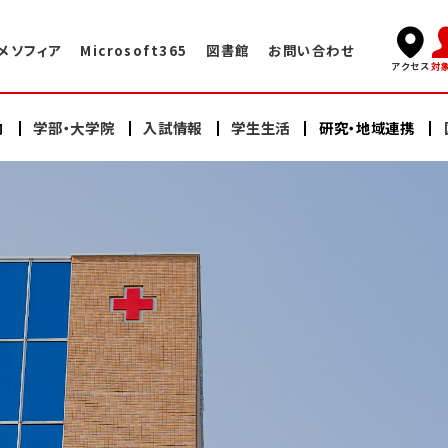
メソフィア
Microsoft365
図書館
お問い合わせ
対
アクセス
内
学部・大学院
入試情報
学生生活
研究・地域連携
キャンパスライフ
国際交流TOP
学長挨拶
看護学部
看護学部
研究
海外赤十字大学との交換プログラム
学術情報センター・図書館
建学の精神・教育理念
充実したサポート体制
大学院（修士課程）
大学院（修士課程）
ヘルスプロモーションセンター
大学院（博士課程）
大学院（博士課程）
海外語学研修
施設案内
沿革
スイス・イタリア研修
オープンキャンパス
研修会・公開講座
学納金・奨学金
情報公開
教員紹介
日本赤十字豊田看護大学の学び
卒業生の声・就職実績
その他の国際的活動
よくある質問
資料請求