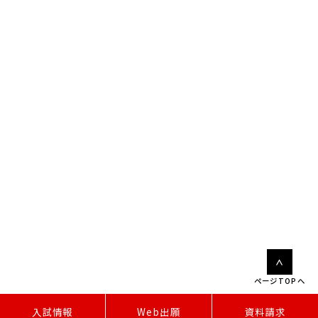
ページTOPへ
W
e
b
出
願
入試情報
資料請求