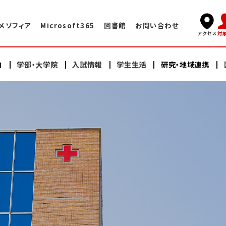
メソフィア
Microsoft365
図書館
お問い合わせ
対
アクセス
内
学部・大学院
入試情報
学生生活
研究・地域連携
キャンパスライフ
国際交流TOP
学長挨拶
看護学部
看護学部
研究
海外赤十字大学との交換プログラム
学術情報センター・図書館
建学の精神・教育理念
充実したサポート体制
大学院（修士課程）
大学院（修士課程）
ヘルスプロモーションセンター
大学院（博士課程）
大学院（博士課程）
海外語学研修
施設案内
沿革
スイス・イタリア研修
オープンキャンパス
研修会・公開講座
学納金・奨学金
情報公開
教員紹介
日本赤十字豊田看護大学の学び
卒業生の声・就職実績
その他の国際的活動
よくある質問
資料請求