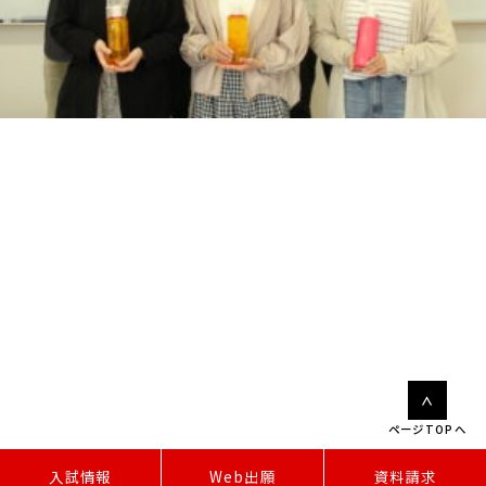
ページTOPへ
W
e
b
出
願
入試情報
資料請求