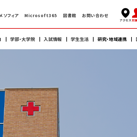
メソフィア
Microsoft365
図書館
お問い合わせ
対
アクセス
内
学部・大学院
入試情報
学生生活
研究・地域連携
キャンパスライフ
国際交流TOP
学長挨拶
看護学部
看護学部
研究
海外赤十字大学との交換プログラム
学術情報センター・図書館
建学の精神・教育理念
充実したサポート体制
大学院（修士課程）
大学院（修士課程）
ヘルスプロモーションセンター
大学院（博士課程）
大学院（博士課程）
海外語学研修
施設案内
沿革
スイス・イタリア研修
オープンキャンパス
研修会・公開講座
学納金・奨学金
情報公開
教員紹介
日本赤十字豊田看護大学の学び
卒業生の声・就職実績
その他の国際的活動
よくある質問
資料請求