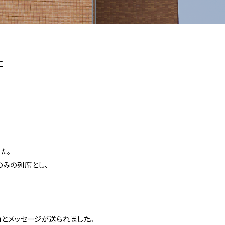
た
た。
のみの列席とし、
」とメッセージが送られました。