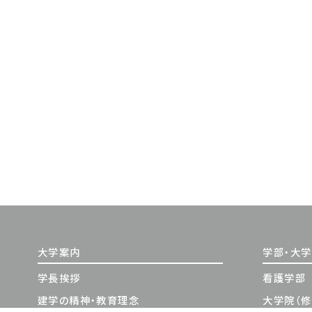
大学案内
学部・大
学長挨拶
看護学部
建学の精神・教育理念
大学院（修