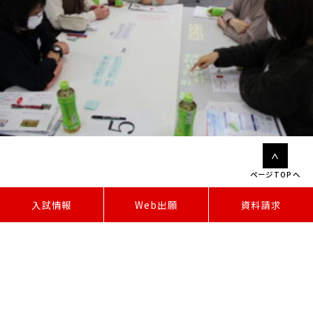
ページTOPへ
W
e
b
出
願
入試情報
資料請求