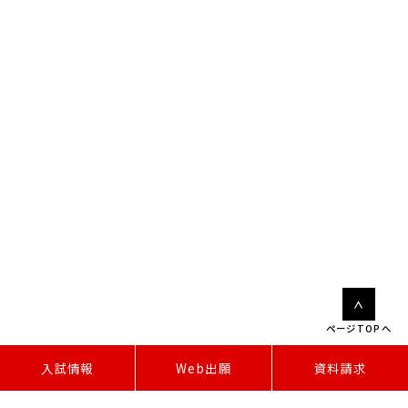
ページTOPへ
W
e
b
出
願
入試情報
資料請求