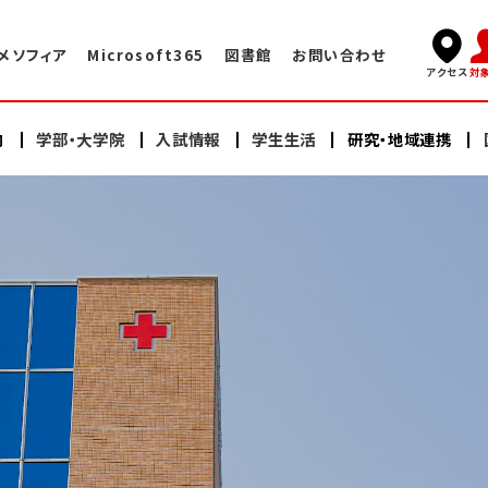
メソフィア
Microsoft365
図書館
お問い合わせ
対
アクセス
内
学部・大学院
入試情報
学生生活
研究・地域連携
キャンパスライフ
国際交流TOP
学長挨拶
看護学部
看護学部
研究
海外赤十字大学との交換プログラム
学術情報センター・図書館
建学の精神・教育理念
充実したサポート体制
大学院（修士課程）
大学院（修士課程）
ヘルスプロモーションセンター
大学院（博士課程）
大学院（博士課程）
海外語学研修
施設案内
沿革
スイス・イタリア研修
オープンキャンパス
研修会・公開講座
学納金・奨学金
情報公開
教員紹介
日本赤十字豊田看護大学の学び
卒業生の声・就職実績
その他の国際的活動
よくある質問
資料請求