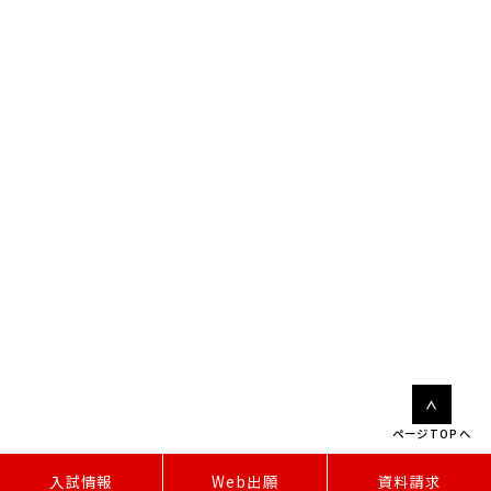
ページTOPへ
W
e
b
出
願
入試情報
資料請求