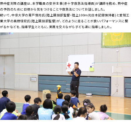
熱中症対策の講座は、本学職員の安井主事(赤十字救急法指導員)が講師を務め、熱中症
の予防のために日頃から気をつけることや救急法についてお話しました。
続いて、中京大学の青戸慎司氏(陸上競技部監督・陸上100m元日本記録保持者)と愛知工
業大学の奥野佳宏氏(陸上競技部監督)が、どのように走ることが良いパフォーマンスに繋
がるかなどを、指導学生とともに、実践を交えながら子ども達に指導しました。