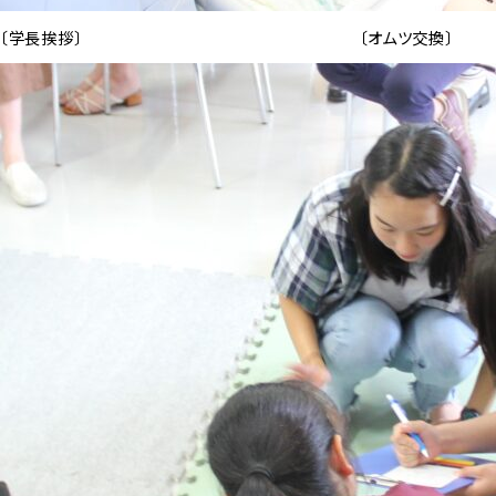
〔学長挨拶〕 〔オムツ交換〕