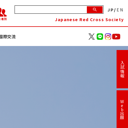
JP
/
EN
Japanese Red Cross Society
象者別
国際交流
入試情報
W
e
b
出
願