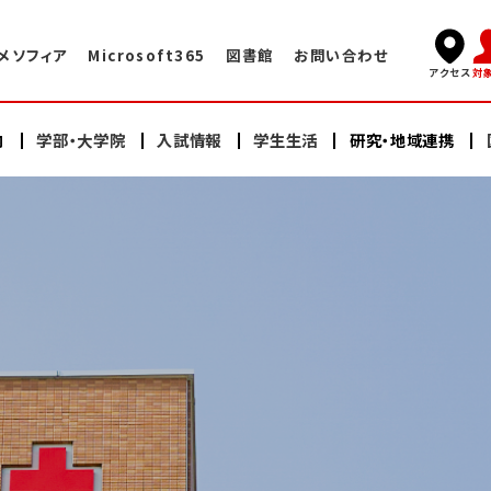
メソフィア
Microsoft365
図書館
お問い合わせ
対
アクセス
内
学部・大学院
入試情報
学生生活
研究・地域連携
キャンパスライフ
国際交流TOP
学長挨拶
看護学部
看護学部
研究
海外赤十字大学との交換プログラム
学術情報センター・図書館
建学の精神・教育理念
充実したサポート体制
大学院（修士課程）
大学院（修士課程）
ヘルスプロモーションセンター
大学院（博士課程）
大学院（博士課程）
海外語学研修
施設案内
沿革
スイス・イタリア研修
オープンキャンパス
研修会・公開講座
学納金・奨学金
情報公開
教員紹介
日本赤十字豊田看護大学の学び
卒業生の声・就職実績
その他の国際的活動
よくある質問
資料請求