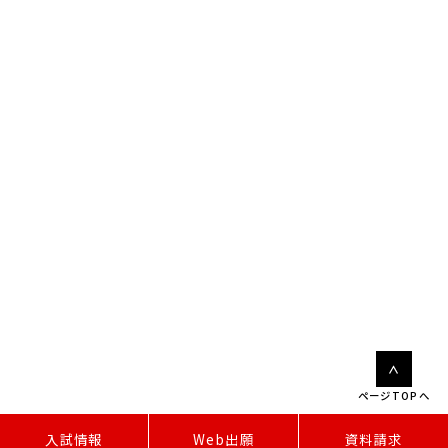
ページTOPへ
W
e
b
出
願
入試情報
資料請求