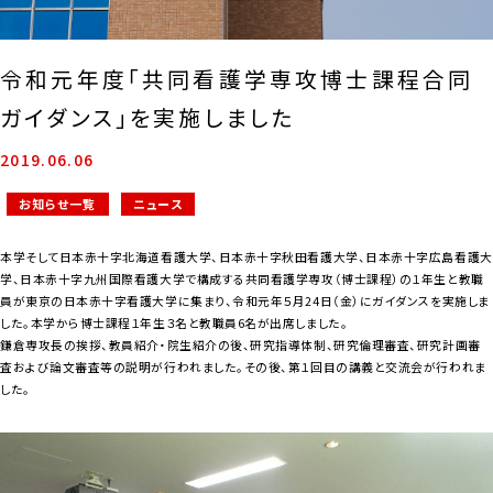
令和元年度「共同看護学専攻博士課程合同
ガイダンス」を実施しました
2019.06.06
お知らせ一覧
ニュース
本学そして日本赤十字北海道看護大学、日本赤十字秋田看護大学、日本赤十字広島看護大
学、日本赤十字九州国際看護大学で構成する共同看護学専攻（博士課程）の１年生と教職
員が東京の日本赤十字看護大学に集まり、令和元年５月24日（金）にガイダンスを実施しま
した。本学から博士課程１年生３名と教職員6名が出席しました。
鎌倉専攻長の挨拶、教員紹介・院生紹介の後、研究指導体制、研究倫理審査、研究計画審
査および論文審査等の説明が行われました。その後、第１回目の講義と交流会が行われま
した。