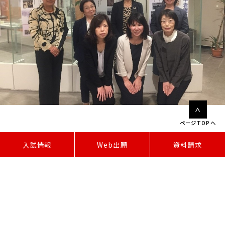
ページTOPへ
W
e
b
出
願
入試情報
資料請求