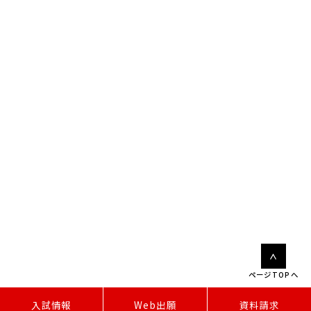
ページTOPへ
W
e
b
出
願
入試情報
資料請求